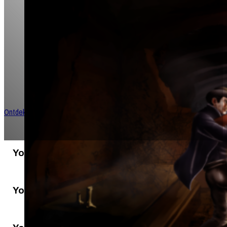
Welkom bij jouw portaal naar T
Roleplaying!
Dompel je onder in een meeslepende universum waar verhalen
de worp van een dobbelsteen en vriendschappen worden gesm
queesten en avonturen.
Ontdek meer rollenspellen!
Your Title
Your Title
Your Title
Your Title