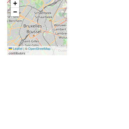
+
−
Leaflet
|
©
OpenStreetMap
contributors