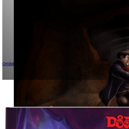
Welkom bij jouw portaal naar T
Roleplaying!
Dompel je onder in een meeslepende universum waar verhalen
de worp van een dobbelsteen en vriendschappen worden gesm
queesten en avonturen.
Ontdek meer rollenspellen!