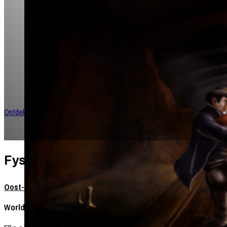
Welkom bij jouw portaal naar T
Roleplaying!
Dompel je onder in een meeslepende universum waar verhalen
de worp van een dobbelsteen en vriendschappen worden gesm
queesten en avonturen.
Ontdek meer rollenspellen!
Fysieke roleplay locaties in Vlaande
Oost-Vlaanderen:
Worlds’ End Comics (Gent):