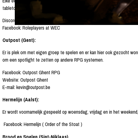
Elke eerste en derde woensdag van de maand en elke derde zaterdag van 
tabletop/boardgames te spelen. Roleplayers krijgen bij aankoop van 4 dra
Discord & Facebook: D&D Gent
Facebook: Roleplayers at WEC
Outpost (Gent):
Er is plek om met eigen groep te spelen en er kan hier ook gezocht word
om een spotlight te zetten op andere RPG systemen.
Facebook: Outpost Ghent RPG
Website: Outpost Ghent
E-mail: kevin@outpost.be
Hermelijn (Aalst):
Er wordt voornamelijk gespeeld op woensdag, vrijdag en in het weekend,
Facebook: Hermelijn ( Order of the Stoat )
Brood en Spelen (Sint-Niklaas)