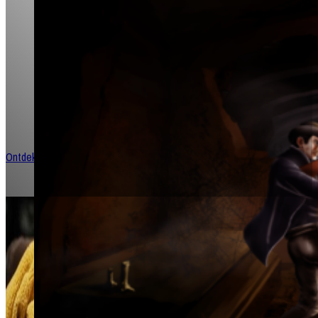
Welkom bij jouw portaal naar T
Roleplaying!
Dompel je onder in een meeslepende universum waar verhalen
de worp van een dobbelsteen en vriendschappen worden gesm
queesten en avonturen.
Ontdek meer rollenspellen!